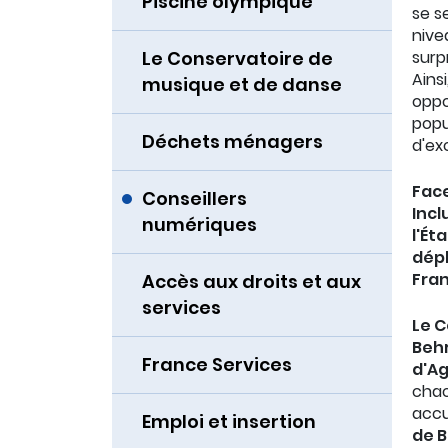
Piscine olympique
se s
nive
Le Conservatoire de
surp
Ains
musique et de danse
oppo
popu
Déchets ménagers
d'ex
Face
Conseillers
Incl
numériques
l'Ét
dép
Fran
Accès aux droits et aux
services
Le C
Beh
France Services
d'A
chac
accu
Emploi et insertion
de 