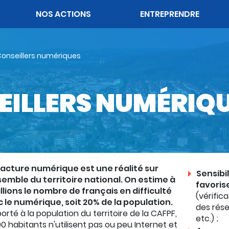
OK
NOS ACTIONS
ENTREPRENDRE
onseillers numériques
EILLERS NUMÉRIQ
racture numérique est une réalité sur
Sensibi
semble du territoire national. On estime à
favoris
illions le nombre de français en difficulté
(vérifica
 le numérique, soit 20% de la population.
des rése
orté à la population du territoire de la CAFPF,
etc.) ;
00 habitants n'utilisent pas ou peu Internet et