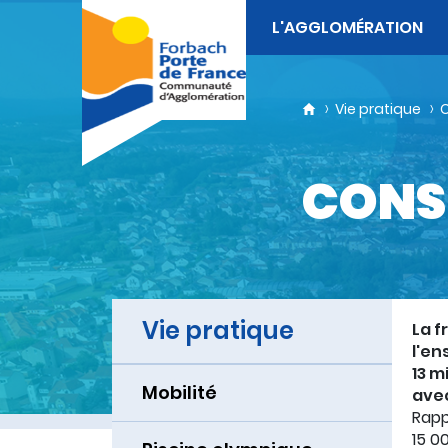
L'AGGLOMÉRATION
Vie pratique
C
CONS
Vie pratique
La f
l'en
13 m
Mobilité
avec
Rapp
15 0