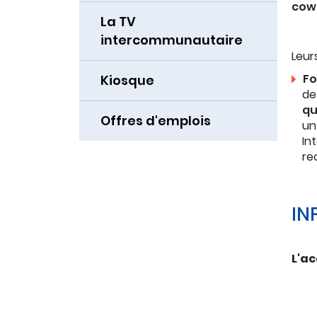
cowo
La TV
intercommunautaire
Leur
Fo
Kiosque
de
qu
Offres d'emplois
un
In
re
IN
L'ac