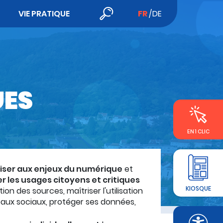
VIE PRATIQUE
FR
DE
UES
EN 1 CLIC
liser aux enjeux du numérique
et
er les usages citoyens et critiques
KIOSQUE
tion des sources, maîtriser l'utilisation
aux sociaux, protéger ses données,