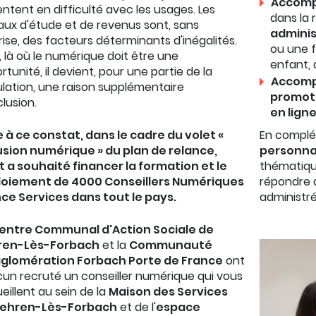
Accomp
entent en difficulté avec les usages. Les
dans la 
aux d'étude et de revenus sont, sans
adminis
rise, des facteurs déterminants d'inégalités.
ou une f
i, là où le numérique doit être une
enfant, 
rtunité, il devient, pour une partie de la
Accompa
lation, une raison supplémentaire
promoti
clusion.
en lign
 à ce constat, dans le cadre du volet «
En compl
usion numérique » du plan de relance,
personnal
at a souhaité financer la formation et le
thématique
loiement de 4000 Conseillers Numériques
répondre 
ce Services dans tout le pays.
administré
entre Communal d'Action Sociale de
ren-Lès-Forbach
et la
Communauté
gglomération Forbach Porte de France
ont
un recruté un conseiller numérique qui vous
eillent au sein de la
Maison des Services
Behren-Lès-Forbach
et de l'
espace