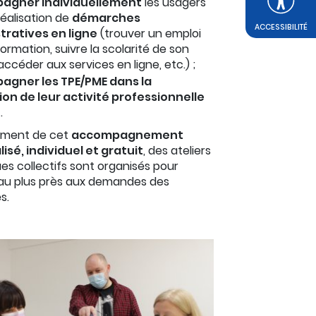
agner individuellement
les usagers
réalisation de
démarches
ACCESSIBILITÉ
tratives en ligne
(trouver un emploi
ormation, suivre la scolarité de son
accéder aux services en ligne, etc.) ;
gner les TPE/PME dans la
on de leur activité professionnelle
e
.
ément de cet
accompagnement
isé, individuel et gratuit
, des ateliers
s collectifs sont organisés pour
au plus près aux demandes des
s.