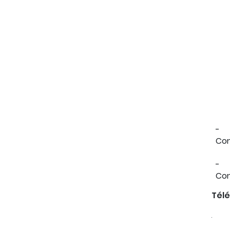
-
Cont
-
Cont
Télé
.