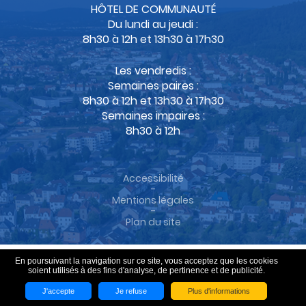
HÔTEL DE COMMUNAUTÉ
Du lundi au jeudi :
8h30 à 12h et 13h30 à 17h30
Les vendredis :
Semaines paires :
8h30 à 12h et 13h30 à 17h30
Semaines impaires :
8h30 à 12h
Accessibilité
-
Mentions légales
-
Plan du site
En poursuivant la navigation sur ce site, vous acceptez que les cookies
soient utilisés à des fins d'analyse, de pertinence et de publicité.
J'accepte
Je refuse
Plus d'informations