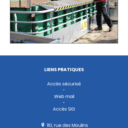
LIENS PRATIQUES
Accès sécurisé
Web mail
Accès SIG
110, rue des Moulins