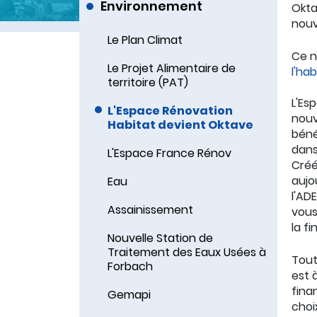
Environnement
Okta
nouv
Le Plan Climat
Ce n
Le Projet Alimentaire de
l'ha
territoire (PAT)
L'Es
L'Espace Rénovation
nouv
Habitat devient Oktave
béné
dans
L'Espace France Rénov
Créé
aujo
Eau
l'AD
Assainissement
vous
la fin
Nouvelle Station de
Traitement des Eaux Usées à
Tout
Forbach
est 
fina
Gemapi
choi