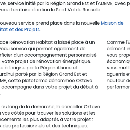
ve, service initié par la Région Grand Est et l'ADEME, avec 
eau territoire d'action le Scot Val de Rosselle.
ouveau service prend place dans la nouvelle
Maison de
bitat et des Projets
.
pace Rénovation Habitat a laissé place à un
Comme l'ER
eau service qui permet également de
élément i
ficier d'un accompagnement personnalisé
vous propo
 votre projet de rénovation énergétique.
économiqu
e à l'origine par la Région Alsace et
vous mettr
urd'hui porté par la Région Grand Est et
aguerris e
EME, cette plateforme dénommée Oktave
hauteur de
 accompagne dans votre projet du début à
performan
.
 au long de la démarche, le conseiller Oktave
à vos côtés pour trouver les solutions et les
ncements les plus adaptés à votre projet :
x des professionnels et des techniques,