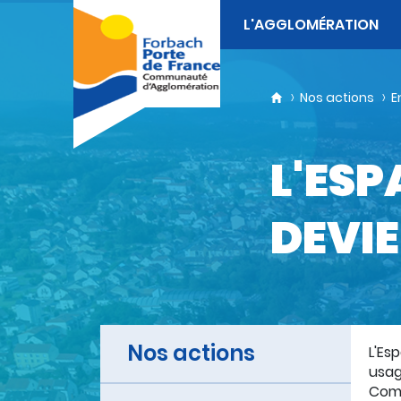
L'AGGLOMÉRATION
Nos actions
E
L'ES
DEVI
Nos actions
L'Es
usag
Comm