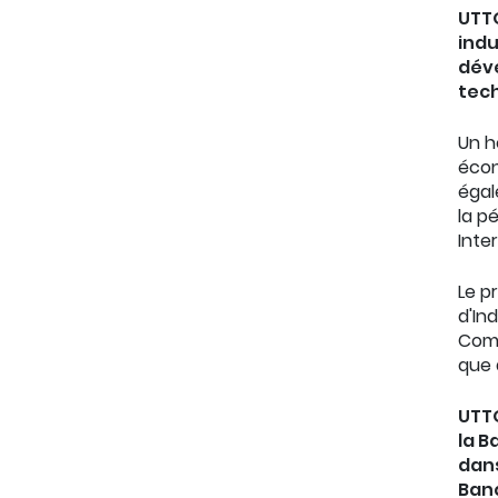
UTTO
indu
déve
tech
Un 
écon
égal
la p
Inte
Le p
d'In
Comm
que 
UTTO
la B
dans
Banq