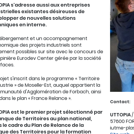
PIA s'adresse aussi aux entreprises
strielles existantes désireuses de
lopper de nouvelles solutions
niques en interne.
hébergement et un accompagnement
omique des projets industriels sont
ement possibles sur site avec le concours de
épinière Eurodev Center gérée par la société
rfaces.
rojet s'inscrit dans le programme « Territoire
dustrie » de Moselle-Est, auquel appartient la
unauté d'Agglomération de Forbach, ainsi
dans le plan « France Relance ».
Contact:
PIA est le premier projet sélectionné par
UTTOPIA
/
anque de Territoires au plan national,
57600 FORB
 le cadre du Plan de Relance de la
iutme-pla
ue des Territoires pour la formation