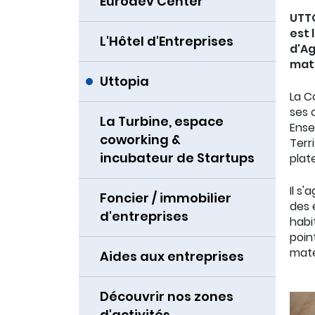
Eurodev Center
UTTO
est 
L'Hôtel d'Entreprises
d'Ag
mati
Uttopia
La C
ses
La Turbine, espace
Ense
coworking &
Terri
incubateur de Startups
plat
Il s
Foncier / immobilier
des 
d'entreprises
habi
poin
maté
Aides aux entreprises
Découvrir nos zones
d'activités