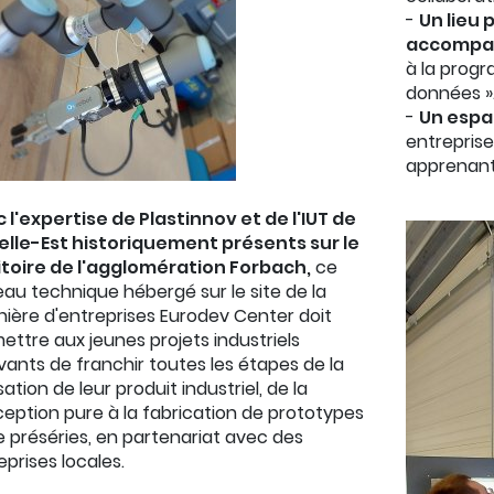
-
Un lieu 
accompa
à la progr
données »
-
Un espa
entreprises
apprenant
 l'expertise de Plastinnov et de l'IUT de
lle-Est historiquement présents sur le
itoire de l'agglomération Forbach,
ce
eau technique hébergé sur le site de la
nière d'entreprises Eurodev Center doit
ettre aux jeunes projets industriels
vants de franchir toutes les étapes de la
sation de leur produit industriel, de la
eption pure à la fabrication de prototypes
e préséries, en partenariat avec des
eprises locales.