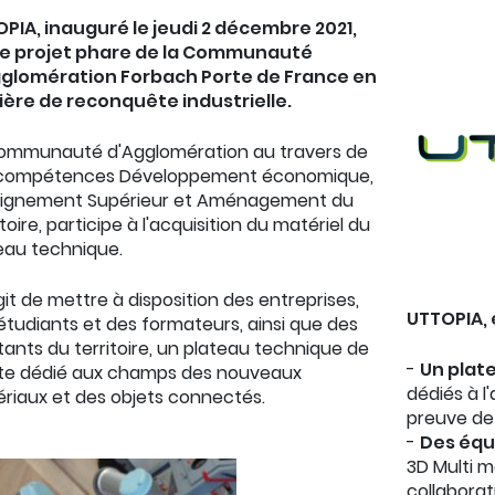
PIA, inauguré le jeudi 2 décembre 2021,
le projet phare de la Communauté
glomération Forbach Porte de France en
ère de reconquête industrielle.
ommunauté d'Agglomération au travers de
 compétences Développement économique,
ignement Supérieur et Aménagement du
toire, participe à l'acquisition du matériel du
eau technique.
'agit de mettre à disposition des entreprises,
UTTOPIA, 
étudiants et des formateurs, ainsi que des
tants du territoire, un plateau technique de
-
Un plat
te dédié aux champs des nouveaux
dédiés à 
riaux et des objets connectés.
preuve de
-
Des équ
3D Multi m
collaborat