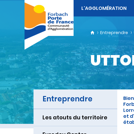
L'AGGLOMÉRATION
Entreprendre
UTTO
Entreprendre
Bien
Forb
Lorr
et d
Les atouts du territoire
étab