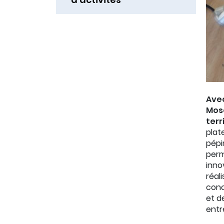
Avec
Mose
terr
plat
pépi
perm
inno
réali
conc
et d
entr