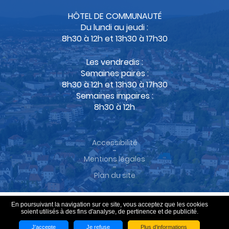
HÔTEL DE COMMUNAUTÉ
Du lundi au jeudi :
8h30 à 12h et 13h30 à 17h30
Les vendredis :
Semaines paires :
8h30 à 12h et 13h30 à 17h30
Semaines impaires :
8h30 à 12h
Accessibilité
-
Mentions légales
-
Plan du site
En poursuivant la navigation sur ce site, vous acceptez que les cookies
soient utilisés à des fins d'analyse, de pertinence et de publicité.
J'accepte
Je refuse
Plus d'informations