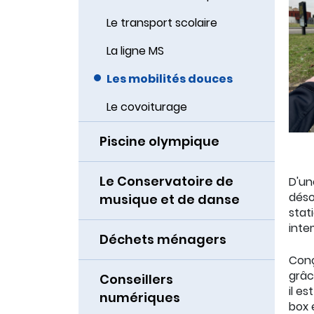
Le transport scolaire
La ligne MS
Les mobilités douces
Le covoiturage
Piscine olympique
F
Le Conservatoire de
D'un
déso
musique et de danse
stat
inte
Déchets ménagers
Conç
grâc
Conseillers
il e
numériques
box 