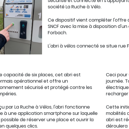
sécurisé et connecté en s'appuyant s
société La Ruche à Vélo.
Ce dispositif vient compléter l'offre
SNCF avec la mise à disposition d'un 
Forbach.
L'abri à vélos connecté se situe rue 
e capacité de six places, cet abri est
Ceci pour 
rmais opérationnel et offre un
journée. T
ionnement sécurisé et protégé contre les
électriqu
mpéries.
recharger 
u par La Ruche à Vélos, l'abri fonctionne
Cette init
e à une application smartphone sur laquelle
mobilités 
st possible de réserver une place et ouvrir la
abri est r
en quelques clics.
déroulera 