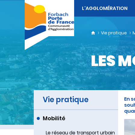
L'AGGLOMÉRATION
Vie pratique
M
LES M
Vie pratique
En s
souh
quan
Mobilité
Le réseau de transport urbain