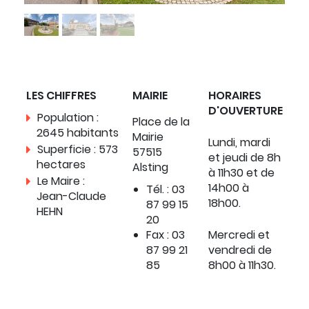
LES CHIFFRES
MAIRIE
HORAIRES
D'OUVERTURE
Population :
Place de la
2645 habitants
Mairie
Lundi, mardi
Superficie : 573
57515
et jeudi de 8h
hectares
Alsting
à 11h30 et de
Le Maire :
14h00 à
Tél. : 03
Jean-Claude
18h00.
87 99 15
HEHN
20
Fax :
03
Mercredi et
87 99 21
vendredi de
85
8h00 à 11h30.