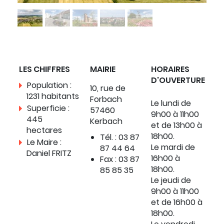
LES CHIFFRES
MAIRIE
HORAIRES
D'OUVERTURE
Population :
10, rue de
1231 habitants
Forbach
Le lundi de
Superficie :
57460
9h00 à 11h00
445
Kerbach
et de 13h00 à
hectares
18h00.
Tél. : 03 87
Le Maire :
Le mardi de
87 44 64
Daniel FRITZ
16h00 à
Fax : 03 87
18h00.
85 85 35
Le jeudi de
9h00 à 11h00
et de 16h00 à
18h00.