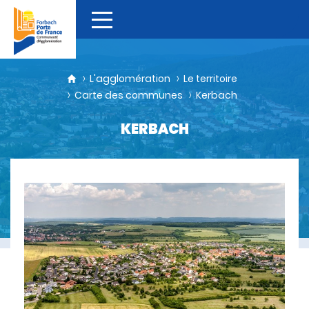
L'agglomération
Le territoire
Carte des communes
Kerbach
KERBACH