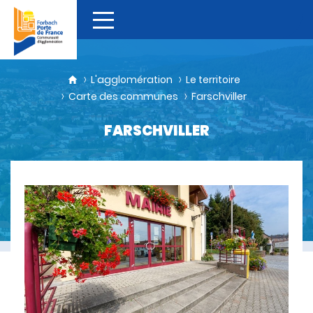
L'agglomération
Le territoire
Carte des communes
Farschviller
FARSCHVILLER